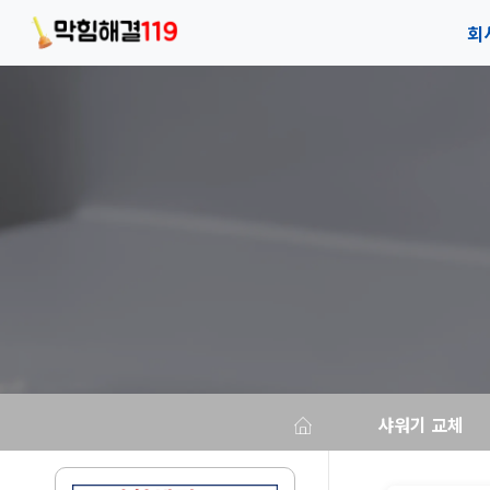
회
회
안
오
샤워기 교체