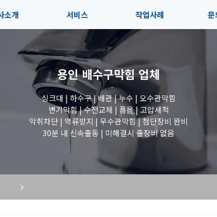
사소개
서비스
작업사례
문
사소개
솔루션
전체보기
상
용인 배수구막힘
업체
내사항
블로그
세면대 작업
고
싱크대 | 하수구 | 배관 | 누수 | 오수관막힘
시는길
변기 작업
변기막힘 | 수전교체 | 폽옵 | 고압세척
악취차단 | 역류방지 | 우수관막힘 | 첨단장비 완비
욕조 작업
30분 내 신속출동 | 미해결시 출장비 없음
하수구 작업
수도꼭지 작업