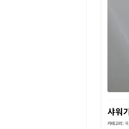
샤워기
카테고리:
욕