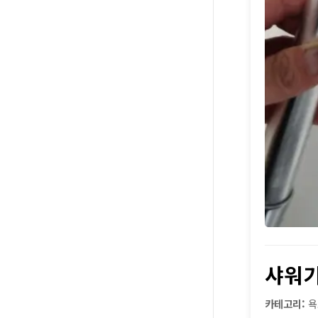
샤워기
카테고리:
욕