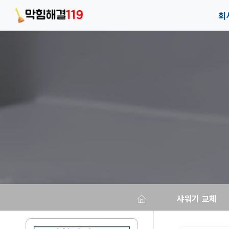
회
회
안
오
샤워기 교체