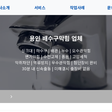
사소개
서비스
작업사례
문
사소개
솔루션
전체보기
상
용인 배수구막힘
업체
내사항
블로그
세면대 작업
고
싱크대 | 하수구 | 배관 | 누수 | 오수관막힘
시는길
변기 작업
변기막힘 | 수전교체 | 폽옵 | 고압세척
악취차단 | 역류방지 | 우수관막힘 | 첨단장비 완비
욕조 작업
30분 내 신속출동 | 미해결시 출장비 없음
하수구 작업
수도꼭지 작업