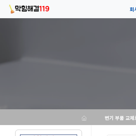
회
회
안
오