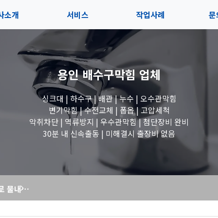
사소개
서비스
작업사례
문
사소개
솔루션
전체보기
상
용인 배수구막힘
업체
내사항
블로그
세면대 작업
고
싱크대 | 하수구 | 배관 | 누수 | 오수관막힘
시는길
변기 작업
변기막힘 | 수전교체 | 폽옵 | 고압세척
악취차단 | 역류방지 | 우수관막힘 | 첨단장비 완비
욕조 작업
30분 내 신속출동 | 미해결시 출장비 없음
하수구 작업
변기 부품 교체로 물내림 문제 완벽 해결! 현장 작업 이야기
수도꼭지 작업